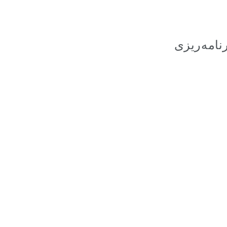
باطات، واحد 607 (گروه برنامه‌ریزی