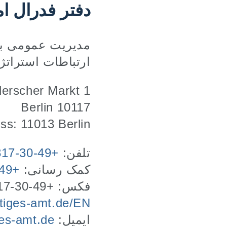
دفتر فدرال ا
ارتباطات استراتژ
erscher Markt 1
10117 Berlin
ss: 11013 Berlin
تلفن:
+49-30-1817 0
کمک رسانی:
+49-30-1817 2000
فکس: +49-30-1817 3402
iges-amt.de/EN
ایمیل:
es-amt.de