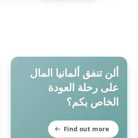
جيل (©حقوق النشر dpa)
 لا توفر وظائف للاجئين. عادة لا يكون مسموح
 وصولهم، وحتى في حالة حصولهم على حق الح
ة فإن إيجاد وظيفة كثيرا ما يحتاج إلى عدة أ
ألن تنفق ألمانيا المال
على رحلة العودة
كثير لذلك، الحكومة الألمانية لا تمنحكم
ائي.
الخاص بكم؟
في الحقيقة فإنه يتع
من الشروط المحددة
Find out more