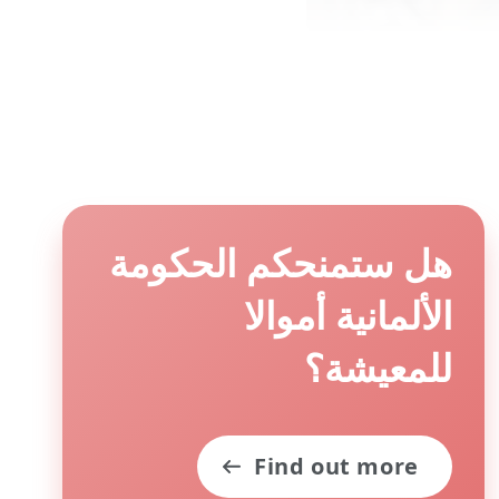
ا لطالبي
ماية
عوام.
هل ستمنحكم الحكومة
الألمانية أموالا
 وظائف أو فرصا
للمعيشة؟
ين استيفاء عدد
 من أجل استلام
Find out more