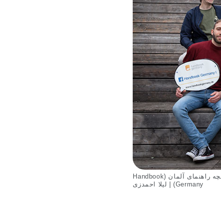
تیم سرمقاله Handbookgermany.de اطلاعات معتبری را به هفت زبان به شما ارائه می کند. © کتابچه راهنمای آلمان (Handbook
Germany) | لیلا احمدزی