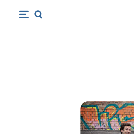
M
S
e
e
n
a
u
r
c
h