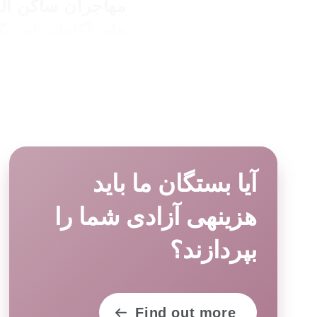
مهاجران ساکن آلم
های آگاهانه ای بگی
مهاجران و پناهجوی
اغلب گیج کننده ر
چگونه باید کاریاب
کدام موسسه به من
سؤالات خود منبعی
آیا بستگان ما باید
باشد که از جنگ، 
هزینهی آزادی شما را
بپردازند؟
که به این نیازها
کلیدی برای شروع
Find out more