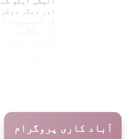
انیشی ایٹو کے 
اور دیگر دوطرف
کی ایجنسی برائ
والے 50 
حاصل کرنے کا م
سن 1992 میں اس پروگرام کے آغاز سے لیکر اب تک
مہاجر طلباء اپ
امدادی پروگرام
محض 2019 میں ، ڈی اے ایف آئی (
طلباء کو وسیع 
کیے ، جن میں ٹ
آباد کاری پروگرام
کر کھانے پینے 
تک کے اخراجات 