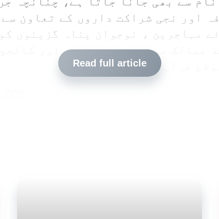
نام سے بھی جانا جاتا ہے، چنانچہ جر
ہ اور نجی شراکت داروں کے تعاون سے 
ے مہاجرین ، نوجوان پناہ گزینوں کو
سے زائد ممالک میں یونیورسٹیوں اور کالج
Read full article
وقع فراہم کرتی ہے۔
،000
نے تعلیمی زندگی کا آغاز کر چکے ہیں
 کی مرہون منت ہے۔
DAFI
پیمانے پر اخراجات پورے کرنے کے لئے
یوشن فیس اور پڑھا ئی لکھائی کے سازو
، ٹرانسپورٹ ، رہائش اور روزمرہ کی
شامل تھے۔