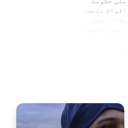
منی حکومت
اقوام متحدہ
پناہ دینے
وں میں تعلیم
18
سے زیادہ
 اور یہ اسی
) پروگرام نے 8،200 سے زیادہ
 وظائف مہیا
 سامان سے لے
 دیگرضروریات