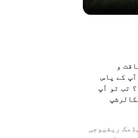
اقت و
آپ کے پاس
 تب تو آپ
اسکالرشپ
یڈمک ریفیوجی