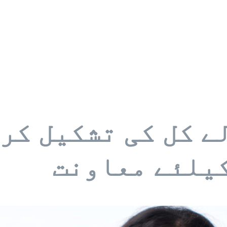
لے کل کی تشکیل کر
یلئے معاونت