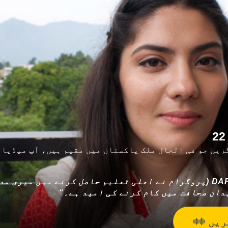
زیں جو فی الحال ملک پاکستان میں مقیم ہیں، آپ میڈیا 
”ڈی اے ایف آئی) DAFI (پروگرام نے اعلی تعلیم حاصل کرنے میں می
دان صحافت میں کام کرنے کی امید ہے۔“
کریں