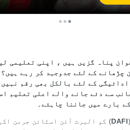
وان پناہ گزیں ہیں ، اپنی تعلیمی لی
ن چڑھانے کے لئے جدوجہد کر رہے ہیں؟ 
ادائیگی کے لئے بالکل بھی رقم نہیں ؟
UNH کی جانب سے دئے جانے والے اعلی تعلیم 
ے بارے میں جاننا چاہئے۔
DAFI
) کو البرٹ آئن اسٹائن جرمن اک