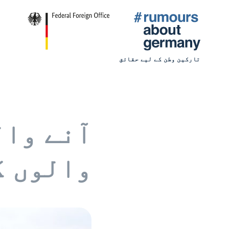
تارکین وطن کے لیے حقائق
آنے وا
والوں ک