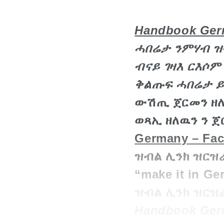
Handbook Ger
ሓበሬታ ንምሃብ ዝ
ብናይ ገዛእ ርእሶ
ቅልጡፍ ሓበሬታ 
ውሽጢ ጀርመን ዘለ
ወጻኢ ዘለዉን ን 
Germany – Fact
ዝብል ሊንክ ዝርዝ
“make it in 
ዝብል ሊንክ ዝርዝ
Handbook Ge