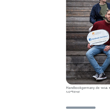
t
Handbookgermany.de ዝብል
ኣህማድዛይ