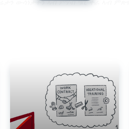
ሬታን ውሳነታትን ኣብ ምሃብ ዓቢ ተራ ኣብ ምጽ
ዝኣትዉ ስደተኛታት ብዙሕ ሕቶታት ክህልዎም ይኽ
ስ ዘጋጥመኒ ንመን ክውከስ ይኽእል? ስራሕ ብኸመ
 ክመሃር ይኽእል? ደቀይ ንከምህር ኣየናይ ኢንስት
ጠቅሱ ሕቶታት ንዝኾነ ካብ ኩናት፡ ግፍዒን፡ ማእ
 ዝመጸ ስደተኛ ተወሳኺ ጭንቀትን ተጽዕኖን ክፈ
ndbook Germany (ሃንድቡክ ጀርመኒ), ነዞ
ንምምላስ ርትዓውን ሓቀኛን ሓበሬታ ይቅርብ። ዋ
በሬታ (ዌብሳይት) Handbook Germany ዝኾ
ውልቀሰብ ኣነባብራን ባህልን ሕብረተሰብ ጀርመን 
 ክኢልካን ካብ ጽግዕተኝነት ተገላጊልካን ዕዉት ዝ
እል ይገልጽ።