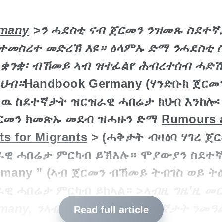
many
>ን ሓደስቲ ናብ ጀርመን ንዝመጹ ስደተኛ
ተመስረተ መድረኽ እዩ። ዕላምኡ ድማ ንሓደስቲ 
ም ቋንቋ፡ ብኸመይ ኣብ ዝተፈልየ ሕብረተሰብ ሓድ
ይህብ።
Handbook Germany (ሃንድቡክ ጀርመን
ዉ ስደተኛታት ዝርዝራዊ ሓበሬታ ክህብ እንከሎ፡
ጀርመን ክመጽኡ መደብ ዝሓዙን ድማ
Rumours 
s for Migrants
> (ሓቅታት ብዛዕባ ሃገረ ጀር
ራዊ ሓበሬታ ምርካብ ይኽእሉ። ሞያውያን ስደተ
Germany ” (ኣብ ጀርመን ብኸመይ ትብገስ ወይ ት
ራዊ ሓበሬታ ምርካብ ይከኣል።
>ኣብዚ ግዜ’ዚ መ
rmany, ንኣብ ጀርመን ዝርከቡ ስደተኛታት ንመ
Read full article