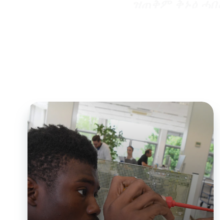
ዝጠቅም ቅኑዕ ሓበ
ሓደስቲ ንጀርመን 
ናይ ጥዕና ጸገም ም
ቋንቋ ጀርመን ኣበይ
ይኽእል? እዞም ዝተ
ግብረሽበራን ሃዲሙ
መርበብ ሓበሬታ Ha
ሕቶታትን ካልእን 
ኤዲተርን መርበብ ሓ
እህራሪ” ዝተባህለ 
ብዘይ ጸገም ነብስኻ
ክትጅምር ከም ትኽ