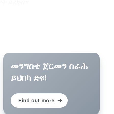
ዋት ይረክብ።
እል ዩ። ንኣብነት፡
ይ ክረክብ ይኽእል?
ዩት ክሕግዘኒ
ሰርትን፡
ጥሩ ይረኣዩ።
መንግስቲ ጀርመን ስራሕ
ም ዝተጠቅሱ
ና ኣቅራብን
ይህበካ ድዩ፧
ነ “ሞስጅካን
ምስ እትፈልጥ፡
ኾነ ሂወት
Find out more