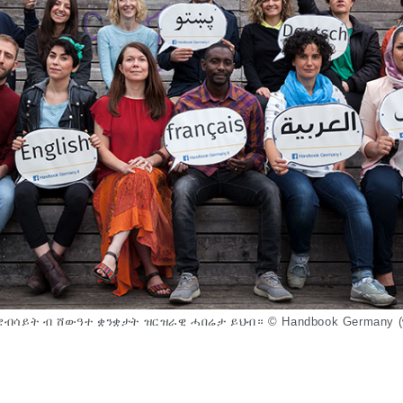
 ዌብሳይት ብ ሸውዓተ ቋንቋታት ዝርዝራዊ ሓበሬታ ይህብ። © Handbook Germany (ሃ