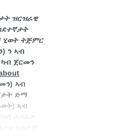
ታት ዝርዝራዊ
ስደተኛታት
ሽ ሂወት ትጅምር
) ን ኣብ
 ካብ ጀርመን
about
መን) ኣብ
ኛታት ድማ
ዕወት) ኣብ
ርበብ ሓበሬታ
ዓልታዊ ሂወቶም