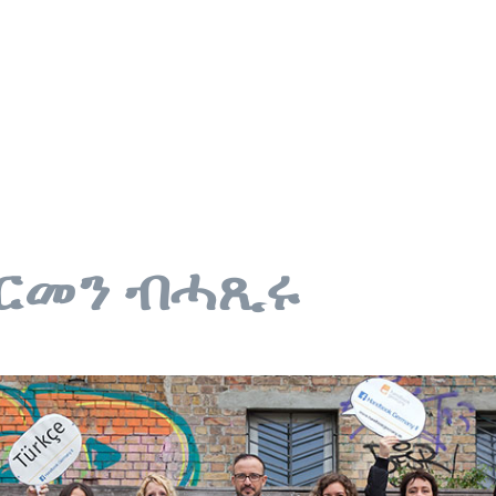
ጀርመን ብሓጺሩ