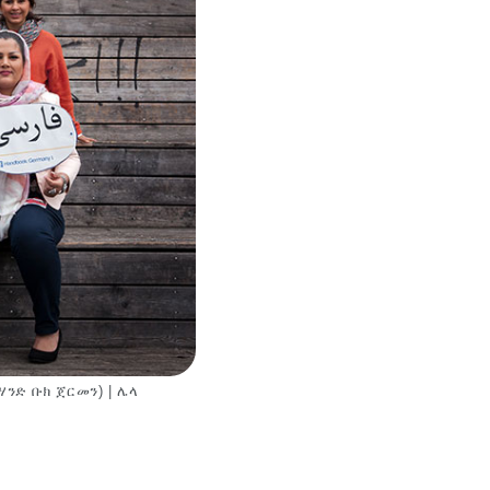
ንድ ቡክ ጀርመን) | ሌላ